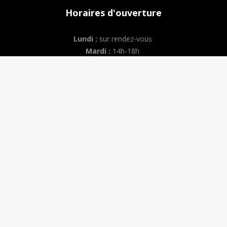
Horaires d'ouverture
Lundi :
sur rendez-vous
Mardi :
14h-18h
Mercredi et jeudi :
9h-12h // 14h-18h
Vendredi :
9h-12h – après midi : sur RDV
Conditions générales de vente
Mentions légales