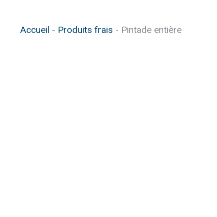
Vous êtes ici :
Accueil
Produits frais
Pintade entière