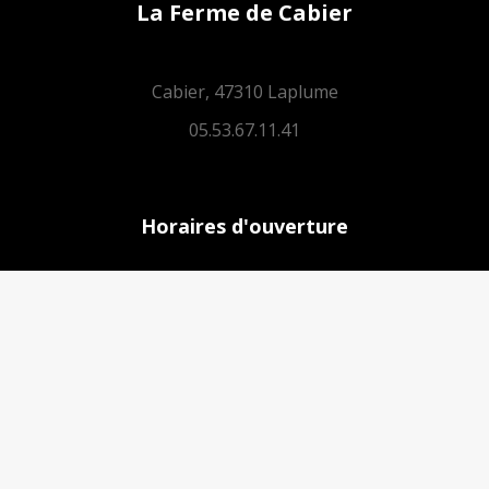
La Ferme de Cabier
Cabier, 47310 Laplume
05.53.67.11.41
Horaires d'ouverture
Lundi :
sur rendez-vous
Mardi :
14h-18h
Mercredi et jeudi :
9h-12h // 14h-18h
Vendredi :
9h-12h – après midi : sur RDV