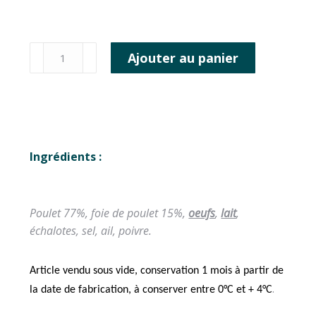
Ajouter au panier
Ingrédients :
Poulet 77%, foie de poulet 15%,
oeufs
,
lait
,
échalotes, sel, ail, poivre.
Article vendu sous vide,
conservation 1 mois à partir de
.
la date de fabrication, à
conserver entre 0°C et + 4°C